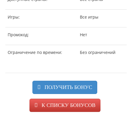
Игры:
Все игры
Промокод:
Нет
Ограничение по времени:
Без ограничений
ПОЛУЧИТЬ БОНУС
К СПИСКУ БОНУСОВ