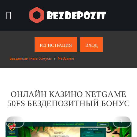
Бонусы без депозита
РЕГИСТРАЦИЯ
ВХОД
Vulkan Olimp
Бездепозитные бонусы
/
NetGame
Vulkan Grand
FlintCasino
RioBet
ОНЛАЙН КАЗИНО NETGAME
50FS БЕЗДЕПОЗИТНЫЙ БОНУС
Еще