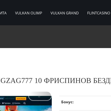
ИТА
VULKAN OLIMP
VULKAN GRAND
FLINTCASINO
IGZAG777 10 ФРИСПИНОВ БЕЗ
Бонус: