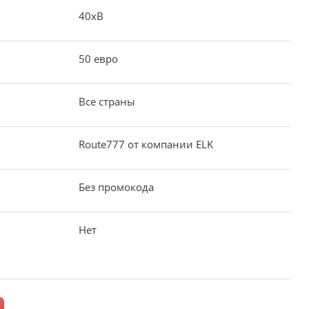
40хВ
50 евро
Все страны
Route777 от компании ELK
Без промокода
Нет