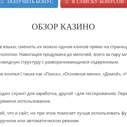
ПОЛУЧИТЬ БОНУС
К СПИСКУ БОНУСОВ
ОБЗОР КАЗИНО
е языки; сменить их можно одним кликов прямо на страниц
нологии. Навигация продумана до мелочей, всего за пару 
евовидную структуру с разворачивающимся содержимым.
кнопки ( такие как «Поиск», «Основное меню», «Домой», «Ча
один служит для заработка, другой −для тестирования). Пе
времени использования.
, что и сайт, но при этом помогает лучше использовать ф
 в ручном или автоматическом режиме.