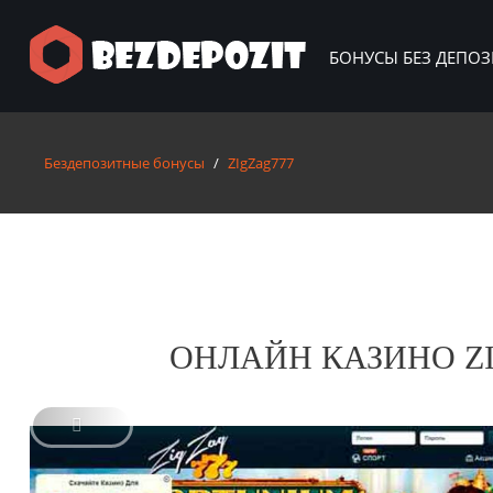
БОНУСЫ БЕЗ ДЕПОЗ
Бонусы без депозита
Бездепозитные бонусы
/
ZIgZag777
Vulkan Olimp
Vulkan Grand
FlintCasino
RioBet
ОНЛАЙН КАЗИНО Z
Еще