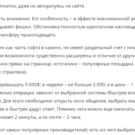
атно, даже не авторизуясь на сайте.
ить внимание. Его особенность − в эффекте максимальной р
дывает фишки. Обстановка полностью идентичная настоящем
атмосферу происходящего.
 как часть софта в казино, но имеет раздельный счет с н
 возможности существенно расширены в отличие от других 
но прямо на странице, источники – популярные площадки.
 страховка).
превышать 9 000$; в неделю – не больше 3 000; а в день – 
жные операции зависит от выбранной системы (быстрее все
я). Для этого необходимо открыть окно общения, выбрать яз
ее и быстрее дадут ответ. Помимо чата можно еще написать
имает 2 минуты, а по почте − 2 часа.
от самых популярных производителей; есть из чего выбрат