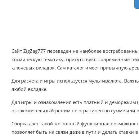
Сайт ZigZag777 переведен на наиболее востребованны
космическую тематику, присутствуют современные тех
ключевых вкладок. Сам каталог имеет привычную др
Для расчета и игры используется мультивалюта. Важные 
любой вкладке.
Для игры и ознакомления есть платный и деморежим (
ознакомительный режим не ограничен по сумме или 
Сборка дает такой же полный функционал возможностей
позволяет быть на связи даже в пути и делать ставки