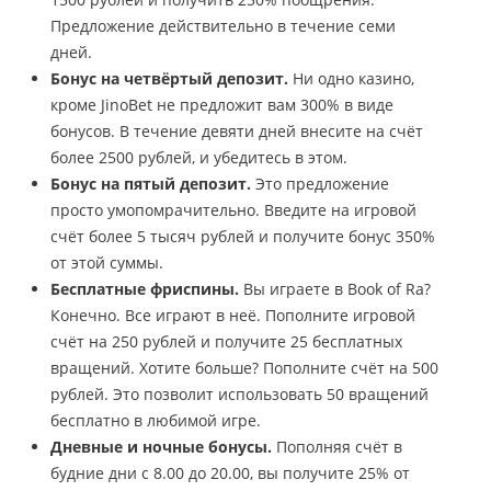
Предложение действительно в течение семи
дней.
Бонус на четвёртый депозит.
Ни одно казино,
кроме JinoBet не предложит вам 300% в виде
бонусов. В течение девяти дней внесите на счёт
более 2500 рублей, и убедитесь в этом.
Бонус на пятый депозит.
Это предложение
просто умопомрачительно. Введите на игровой
счёт более 5 тысяч рублей и получите бонус 350%
от этой суммы.
Бесплатные фриспины.
Вы играете в Book of Ra?
Конечно. Все играют в неё. Пополните игровой
счёт на 250 рублей и получите 25 бесплатных
вращений. Хотите больше? Пополните счёт на 500
рублей. Это позволит использовать 50 вращений
бесплатно в любимой игре.
Дневные и ночные бонусы.
Пополняя счёт в
будние дни с 8.00 до 20.00, вы получите 25% от