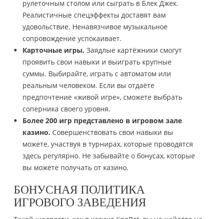
рулеточным столом или сыграть в Блек Джек.
Реалистичные спецэффекты доставят вам
удовольствие. Ненавязчивое музыкальное
сопровождение успокаивает.
Карточные игры.
Заядлые картёжники смогут
проявить свои навыки и выиграть крупные
суммы. Выбирайте, играть с автоматом или
реальным человеком. Если вы отдаёте
предпочтение «живой игре», сможете выбрать
соперника своего уровня.
Более 200 игр представлено в игровом зале
казино.
Совершенствовать свои навыки вы
можете, участвуя в турнирах, которые проводятся
здесь регулярно. Не забывайте о бонусах, которые
вы можете получать от казино.
БОНУСНАЯ ПОЛИТИКА
ИГРОВОГО ЗАВЕДЕНИЯ