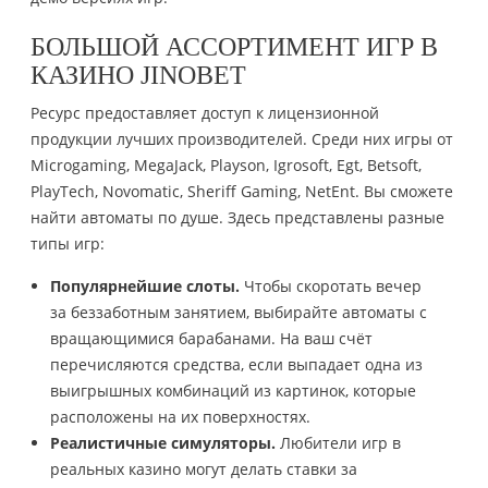
БОЛЬШОЙ АССОРТИМЕНТ ИГР В
КАЗИНО JINOBET
Ресурс предоставляет доступ к лицензионной
продукции лучших производителей. Среди них игры от
Microgaming, MegaJack, Playson, Igrosoft, Egt, Betsoft,
PlayTech, Novomatic, Sheriff Gaming, NetEnt. Вы сможете
найти автоматы по душе. Здесь представлены разные
типы игр:
Популярнейшие слоты.
Чтобы скоротать вечер
за беззаботным занятием, выбирайте автоматы с
вращающимися барабанами. На ваш счёт
перечисляются средства, если выпадает одна из
выигрышных комбинаций из картинок, которые
расположены на их поверхностях.
Реалистичные симуляторы.
Любители игр в
реальных казино могут делать ставки за