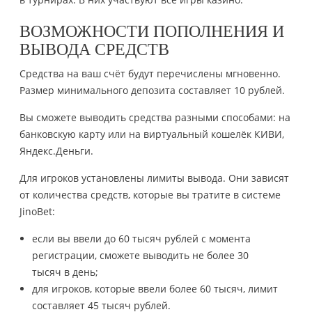
ВОЗМОЖНОСТИ ПОПОЛНЕНИЯ И
ВЫВОДА СРЕДСТВ
Средства на ваш счёт будут перечислены мгновенно.
Размер минимального депозита составляет 10 рублей.
Вы сможете выводить средства разными способами: на
банковскую карту или на виртуальный кошелёк КИВИ,
Яндекс.Деньги.
Для игроков установлены лимиты вывода. Они зависят
от количества средств, которые вы тратите в системе
JinoBet:
если вы ввели до 60 тысяч рублей с момента
регистрации, сможете выводить не более 30
тысяч в день;
для игроков, которые ввели более 60 тысяч, лимит
составляет 45 тысяч рублей.