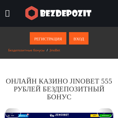
Бонусы без депозита
РЕГИСТРАЦИЯ
ВХОД
Vulkan Olimp
Бездепозитные бонусы
/
JinoBet
Vulkan Grand
FlintCasino
RioBet
ОНЛАЙН КАЗИНО JINOBET 555
РУБЛЕЙ БЕЗДЕПОЗИТНЫЙ
Еще
БОНУС