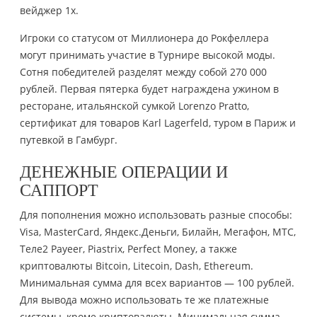
вейджер 1х.
Игроки со статусом от Миллионера до Рокфеллера
могут принимать участие в Турнире высокой моды.
Сотня победителей разделят между собой 270 000
рублей. Первая пятерка будет награждена ужином в
ресторане, итальянской сумкой Lorenzo Pratto,
сертификат для товаров Karl Lagerfeld, туром в Париж и
путевкой в Гамбург.
ДЕНЕЖНЫЕ ОПЕРАЦИИ И
САППОРТ
Для пополнения можно использовать разные способы:
Visa, MasterCard, Яндекс.Деньги, Билайн, Мегафон, МТС,
Теле2 Payeer, Piastrix, Perfect Money, а также
криптовалюты Bitcoin, Litecoin, Dash, Ethereum.
Минимальная сумма для всех вариантов — 100 рублей.
Для вывода можно использовать те же платежные
системы, кроме криптовалюты. Минимальная сумма