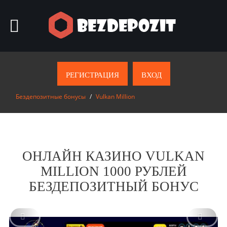
Бонусы без депозита
РЕГИСТРАЦИЯ
ВХОД
Vulkan Olimp
Бездепозитные бонусы
/
Vulkan Million
Vulkan Grand
FlintCasino
RioBet
ОНЛАЙН КАЗИНО VULKAN
MILLION 1000 РУБЛЕЙ
Еще
БЕЗДЕПОЗИТНЫЙ БОНУС